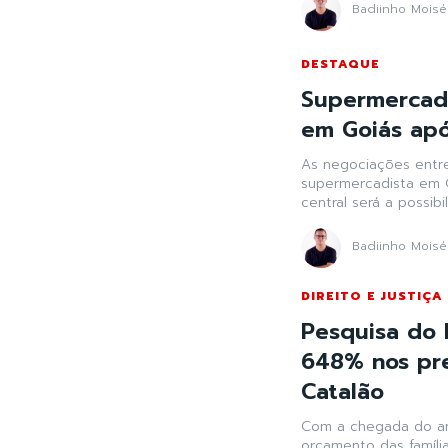
Badiinho Moisé
DESTAQUE
Supermercad
em Goiás apó
As negociações entre
supermercadista em 
central será a possib
Badiinho Moisé
DIREITO E JUSTIÇA
Pesquisa do 
648% nos pre
Catalão
Com a chegada do ano
orçamento das família