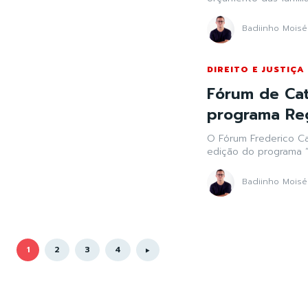
Badiinho Moisé
DIREITO E JUSTIÇA
Fórum de Cat
programa Re
O Fórum Frederico Ca
edição do programa “
Badiinho Moisé
1
2
3
4