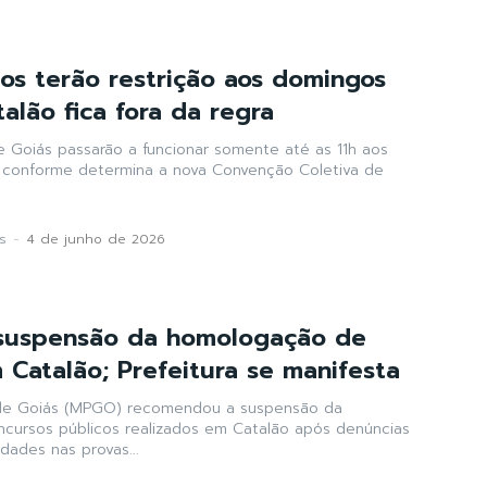
s terão restrição aos domingos
alão fica fora da regra
Goiás passarão a funcionar somente até as 11h aos
, conforme determina a nova Convenção Coletiva de
s
-
4 de junho de 2026
uspensão da homologação de
 Catalão; Prefeitura se manifesta
o de Goiás (MPGO) recomendou a suspensão da
cursos públicos realizados em Catalão após denúncias
idades nas provas...