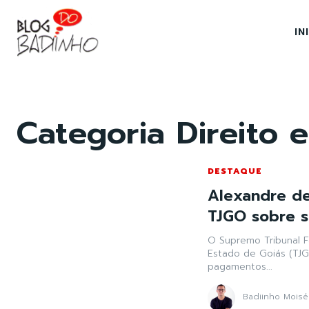
IN
Categoria
Direito e
DESTAQUE
Alexandre de
TJGO sobre s
O Supremo Tribunal F
Estado de Goiás (TJG
pagamentos...
Badiinho Moisé