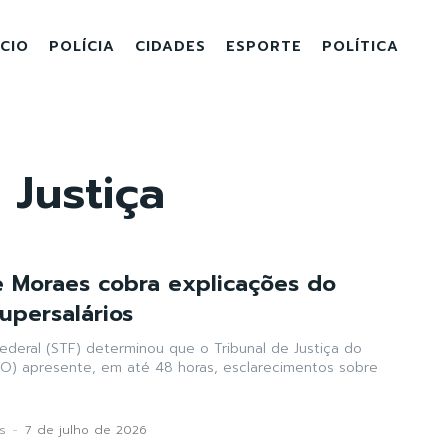
ICIO
POLÍCIA
CIDADES
ESPORTE
POLÍTICA
 Justiça
 Moraes cobra explicações do
upersalários
ederal (STF) determinou que o Tribunal de Justiça do
O) apresente, em até 48 horas, esclarecimentos sobre
s
-
7 de julho de 2026