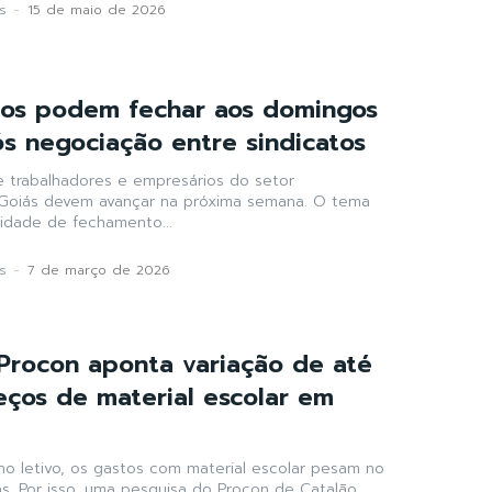
s
-
15 de maio de 2026
os podem fechar aos domingos
s negociação entre sindicatos
 trabalhadores e empresários do setor
Goiás devem avançar na próxima semana. O tema
ilidade de fechamento...
s
-
7 de março de 2026
Procon aponta variação de até
ços de material escolar em
 letivo, os gastos com material escolar pesam no
s. Por isso, uma pesquisa do Procon de Catalão...