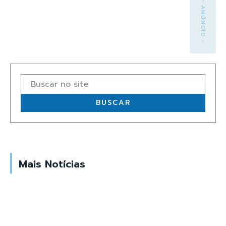
- ANÚNCIO -
Buscar no site
BUSCAR
Mais Notícias
CATALÃO-GO
GOIÁS
CIDADES
SEM CATEGORIA
DESTAQUE