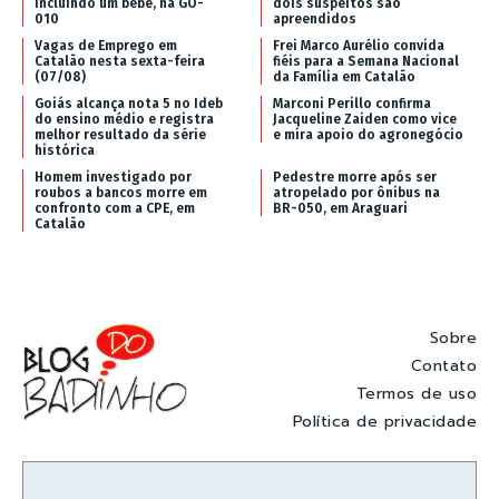
incluindo um bebê, na GO-
dois suspeitos são
010
apreendidos
Vagas de Emprego em
Frei Marco Aurélio convida
Catalão nesta sexta-feira
fiéis para a Semana Nacional
(07/08)
da Família em Catalão
Goiás alcança nota 5 no Ideb
Marconi Perillo confirma
do ensino médio e registra
Jacqueline Zaiden como vice
melhor resultado da série
e mira apoio do agronegócio
histórica
Homem investigado por
Pedestre morre após ser
roubos a bancos morre em
atropelado por ônibus na
confronto com a CPE, em
BR-050, em Araguari
Catalão
Sobre
Contato
Termos de uso
Política de privacidade