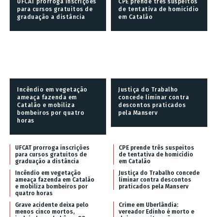
UFCAT prorroga inscrições
CPE prende três suspeitos
para cursos gratuitos de
de tentativa de homicídio
graduação a distância
em Catalão
Incêndio em vegetação
Justiça do Trabalho
ameaça fazenda em
concede liminar contra
Catalão e mobiliza
descontos praticados
bombeiros por quatro
pela Manserv
horas
UFCAT prorroga inscrições
CPE prende três suspeitos
para cursos gratuitos de
de tentativa de homicídio
graduação a distância
em Catalão
Incêndio em vegetação
Justiça do Trabalho concede
ameaça fazenda em Catalão
liminar contra descontos
e mobiliza bombeiros por
praticados pela Manserv
quatro horas
Grave acidente deixa pelo
Crime em Uberlândia:
menos cinco mortos,
vereador Edinho é morto e