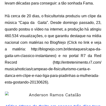
levam décadas para conseguir: a tão sonhada Fama.
Há cerca de 20 dias, o fisiculturista produziu um clipe da
música “Capa da Gaita”. Desde domingo passado, 23,
quando postou o vídeo na internet, a produção há atingiu
460.534 visualizações, o que garantiu destaque na mídia
nacional com matérias no BlogNejo (Click no link e veja
a matéria:
http://blognejo.com.
br/destaques/capa-da-
gaita-um-
classico-instantaneo
) e no portal R7 da Red
Record (
http://entretenimento.r7.com/
musica/noticias/campeao-de-
fisiculturismo-canta-e-
danca-
em-clipe-e-nao-liga-para-
piadinhas-a-mulherada-
esta-
gostando-20130626
).