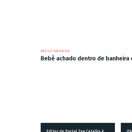
ARTIGO ANTERIOR
Bebê achado dentro de banheira
Editor do Portal Zap Catalão é
Ob