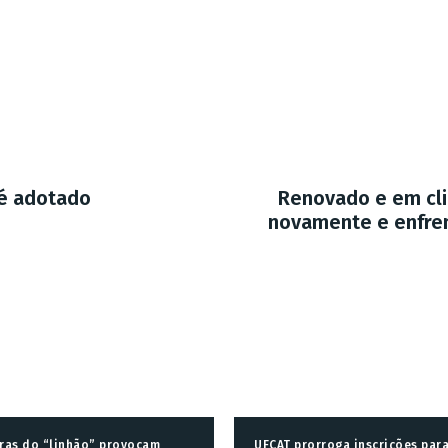
 é adotado
Renovado e em cli
novamente e enfren
ras do “linhão” provocam
UFCAT prorroga inscrições par