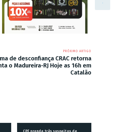
PRÓXIMO ARTIGO
ma de desconfiança CRAC retorna
ta o Madureira-RJ Hoje as 16h em
Catalão
a
CPE prende três suspeitos de