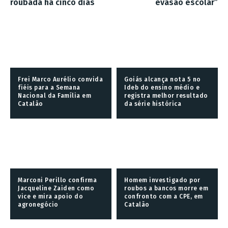
roubada há cinco dias
evasão escolar”
Frei Marco Aurélio convida
Goiás alcança nota 5 no
fiéis para a Semana
Ideb do ensino médio e
Nacional da Família em
registra melhor resultado
Catalão
da série histórica
Marconi Perillo confirma
Homem investigado por
Jacqueline Zaiden como
roubos a bancos morre em
vice e mira apoio do
confronto com a CPE, em
agronegócio
Catalão