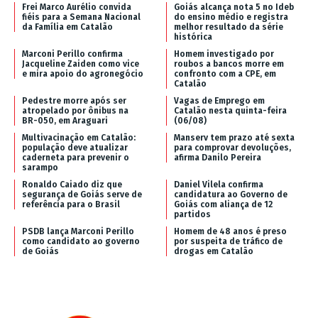
Frei Marco Aurélio convida
Goiás alcança nota 5 no Ideb
fiéis para a Semana Nacional
do ensino médio e registra
da Família em Catalão
melhor resultado da série
histórica
Marconi Perillo confirma
Homem investigado por
Jacqueline Zaiden como vice
roubos a bancos morre em
e mira apoio do agronegócio
confronto com a CPE, em
Catalão
Pedestre morre após ser
Vagas de Emprego em
atropelado por ônibus na
Catalão nesta quinta-feira
BR-050, em Araguari
(06/08)
Multivacinação em Catalão:
Manserv tem prazo até sexta
população deve atualizar
para comprovar devoluções,
caderneta para prevenir o
afirma Danilo Pereira
sarampo
Ronaldo Caiado diz que
Daniel Vilela confirma
segurança de Goiás serve de
candidatura ao Governo de
referência para o Brasil
Goiás com aliança de 12
partidos
PSDB lança Marconi Perillo
Homem de 48 anos é preso
como candidato ao governo
por suspeita de tráfico de
de Goiás
drogas em Catalão