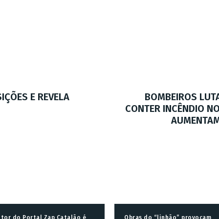
SIÇÕES E REVELA
BOMBEIROS LUTA
CONTER INCÊNDIO N
AUMENTAM 
itor do Portal Zap Catalão é
Obras do “linhão” provocam