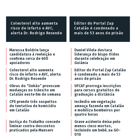
Colesterol alto aumenta
Editor do Portal Zap
risco de infarto e AVC,
Catalão é condenado a
alerta Dr. Rodrigo Resende
mais de 53 anos de prisão
Marussa Boldrin lança
Daniel Vilela destaca
candidatura à reeleição e
liderança do bispo Oídes
confirma cerca de 600
durante celebração em
apoiadores
Goiânia
Colesterol alto aumenta
Editor do Portal Zap Catalão
risco de infarto e AVC, alerta
é condenado a mais de 53
Dr. Rodrigo Resende
anos de prisão
Obras do “linhão” provocam
UFCAT prorroga inscrições
mudanças no trânsito em
para cursos gratuitos de
Catalão neste fim de semana
graduação a distância
CPE prende três suspeitos
Incêndio em vegetação
de tentativa de homicídio
ameaça fazenda em Catalão
em Catalão
e mobiliza bombeiros por
quatro horas
Justiça do Trabalho concede
Grave acidente deixa pelo
liminar contra descontos
menos cinco mortos,
praticados pela Manserv
incluindo um bebê, na GO-
010