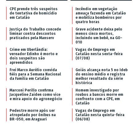
CPE prende três suspeitos
Incêndio em vegetação
de tentativa de homicídio
ameaça fazenda em Catalão
em Catalão
e mobiliza bombeiros por
quatro horas
Justiça do Trabalho concede
Grave acidente deixa pelo
liminar contra descontos
menos cinco mortos,
praticados pela Manserv
incluindo um bebê, na GO-
010
Crime em Uberlândia:
Vagas de Emprego em
vereador Edinho é morto e
Catalão nesta sexta-feira
dois suspeitos são
(07/08)
apreendidos
Frei Marco Aurélio convida
Goiás alcança nota 5 no Ideb
fiéis para a Semana Nacional
do ensino médio e registra
da Família em Catalão
melhor resultado da série
histórica
Marconi Perillo confirma
Homem investigado por
Jacqueline Zaiden como vice
roubos a bancos morre em
e mira apoio do agronegócio
confronto com a CPE, em
Catalão
Pedestre morre após ser
Vagas de Emprego em
atropelado por ônibus na
Catalão nesta quinta-feira
BR-050, em Araguari
(06/08)