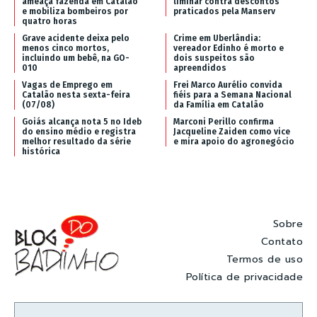
ameaça fazenda em Catalão
liminar contra descontos
e mobiliza bombeiros por
praticados pela Manserv
quatro horas
Grave acidente deixa pelo
Crime em Uberlândia:
menos cinco mortos,
vereador Edinho é morto e
incluindo um bebê, na GO-
dois suspeitos são
010
apreendidos
Vagas de Emprego em
Frei Marco Aurélio convida
Catalão nesta sexta-feira
fiéis para a Semana Nacional
(07/08)
da Família em Catalão
Goiás alcança nota 5 no Ideb
Marconi Perillo confirma
do ensino médio e registra
Jacqueline Zaiden como vice
melhor resultado da série
e mira apoio do agronegócio
histórica
Sobre
Contato
Termos de uso
Política de privacidade