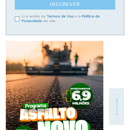
INSCREVER
Li e aceito os
Termos de Uso
e a
Política de
Privacidade
do site.
- ANÚNCIO -