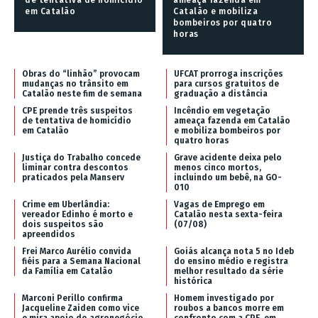
em Catalão
Catalão e mobiliza
bombeiros por quatro
horas
Obras do “linhão” provocam
UFCAT prorroga inscrições
mudanças no trânsito em
para cursos gratuitos de
Catalão neste fim de semana
graduação a distância
CPE prende três suspeitos
Incêndio em vegetação
de tentativa de homicídio
ameaça fazenda em Catalão
em Catalão
e mobiliza bombeiros por
quatro horas
Justiça do Trabalho concede
Grave acidente deixa pelo
liminar contra descontos
menos cinco mortos,
praticados pela Manserv
incluindo um bebê, na GO-
010
Crime em Uberlândia:
Vagas de Emprego em
vereador Edinho é morto e
Catalão nesta sexta-feira
dois suspeitos são
(07/08)
apreendidos
Frei Marco Aurélio convida
Goiás alcança nota 5 no Ideb
fiéis para a Semana Nacional
do ensino médio e registra
da Família em Catalão
melhor resultado da série
histórica
Marconi Perillo confirma
Homem investigado por
Jacqueline Zaiden como vice
roubos a bancos morre em
e mira apoio do agronegócio
confronto com a CPE, em