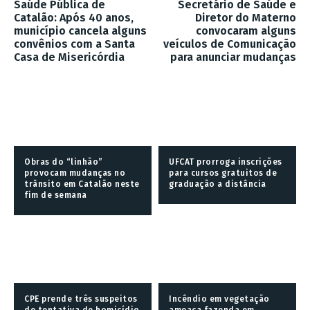
Saúde Pública de
Secretário de Saúde e
Catalão: Após 40 anos,
Diretor do Materno
município cancela alguns
convocaram alguns
convênios com a Santa
veículos de Comunicação
Casa de Misericórdia
para anunciar mudanças
Obras do “linhão”
UFCAT prorroga inscrições
provocam mudanças no
para cursos gratuitos de
trânsito em Catalão neste
graduação a distância
fim de semana
CPE prende três suspeitos
Incêndio em vegetação
de tentativa de homicídio
ameaça fazenda em