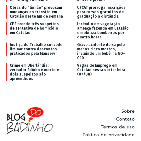
Dr. Rodrigo Resende
anos de prisão
Obras do “linhão” provocam
UFCAT prorroga inscrições
mudanças no trânsito em
para cursos gratuitos de
Catalão neste fim de semana
graduação a distância
CPE prende três suspeitos
Incêndio em vegetação
de tentativa de homicídio
ameaça fazenda em Catalão
em Catalão
e mobiliza bombeiros por
quatro horas
Justiça do Trabalho concede
Grave acidente deixa pelo
liminar contra descontos
menos cinco mortos,
praticados pela Manserv
incluindo um bebê, na GO-
010
Crime em Uberlândia:
Vagas de Emprego em
vereador Edinho é morto e
Catalão nesta sexta-feira
dois suspeitos são
(07/08)
apreendidos
Sobre
Contato
Termos de uso
Política de privacidade