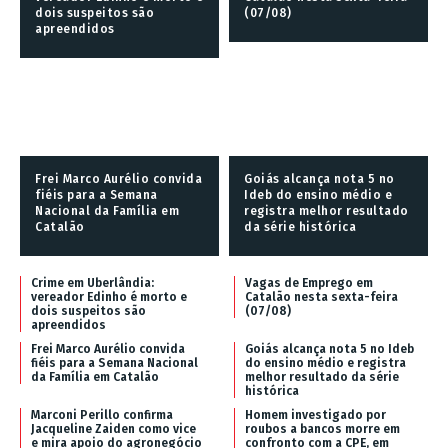
dois suspeitos são
(07/08)
apreendidos
Frei Marco Aurélio convida
Goiás alcança nota 5 no
fiéis para a Semana
Ideb do ensino médio e
Nacional da Família em
registra melhor resultado
Catalão
da série histórica
Crime em Uberlândia:
Vagas de Emprego em
vereador Edinho é morto e
Catalão nesta sexta-feira
dois suspeitos são
(07/08)
apreendidos
Frei Marco Aurélio convida
Goiás alcança nota 5 no Ideb
fiéis para a Semana Nacional
do ensino médio e registra
da Família em Catalão
melhor resultado da série
histórica
Marconi Perillo confirma
Homem investigado por
Jacqueline Zaiden como vice
roubos a bancos morre em
e mira apoio do agronegócio
confronto com a CPE, em