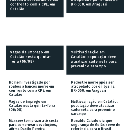
confronto com a CPE, em
BR-050, em Araguari
Catalão
Vagas de Emprego em
Multivacinação em
Catalão nesta quinta-
Catalão: população deve
feira (06/08)
atualizar caderneta para
prevenir o sarampo
Homem investigado por
Pedestre morre após ser
roubos a bancos morre em
atropelado por ônibus na
confronto com a CPE, em
BR-050, em Araguari
Catalão
Vagas de Emprego em
Multivacinação em Catalão:
Catalão nesta quinta-feira
população deve atualizar
(06/08)
caderneta para prevenir o
sarampo
Manserv tem prazo até sexta
Ronaldo Caiado diz que
para comprovar devoluções,
segurança de Goiás serve de
afirma Danilo Pereira
referência para o Brasil