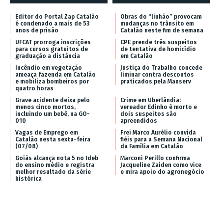
Editor do Portal Zap Catalão
Obras do “linhão” provocam
é condenado a mais de 53
mudanças no trânsito em
anos de prisão
Catalão neste fim de semana
UFCAT prorroga inscrições
CPE prende três suspeitos
para cursos gratuitos de
de tentativa de homicídio
graduação a distância
em Catalão
Incêndio em vegetação
Justiça do Trabalho concede
ameaça fazenda em Catalão
liminar contra descontos
e mobiliza bombeiros por
praticados pela Manserv
quatro horas
Grave acidente deixa pelo
Crime em Uberlândia:
menos cinco mortos,
vereador Edinho é morto e
incluindo um bebê, na GO-
dois suspeitos são
010
apreendidos
Vagas de Emprego em
Frei Marco Aurélio convida
Catalão nesta sexta-feira
fiéis para a Semana Nacional
(07/08)
da Família em Catalão
Goiás alcança nota 5 no Ideb
Marconi Perillo confirma
do ensino médio e registra
Jacqueline Zaiden como vice
melhor resultado da série
e mira apoio do agronegócio
histórica