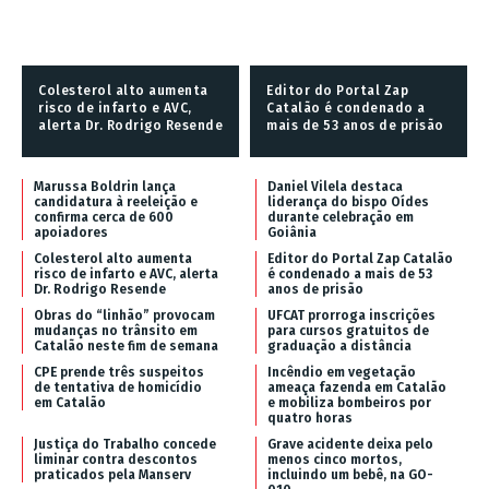
Colesterol alto aumenta
Editor do Portal Zap
risco de infarto e AVC,
Catalão é condenado a
alerta Dr. Rodrigo Resende
mais de 53 anos de prisão
Marussa Boldrin lança
Daniel Vilela destaca
candidatura à reeleição e
liderança do bispo Oídes
confirma cerca de 600
durante celebração em
apoiadores
Goiânia
Colesterol alto aumenta
Editor do Portal Zap Catalão
risco de infarto e AVC, alerta
é condenado a mais de 53
Dr. Rodrigo Resende
anos de prisão
Obras do “linhão” provocam
UFCAT prorroga inscrições
mudanças no trânsito em
para cursos gratuitos de
Catalão neste fim de semana
graduação a distância
CPE prende três suspeitos
Incêndio em vegetação
de tentativa de homicídio
ameaça fazenda em Catalão
em Catalão
e mobiliza bombeiros por
quatro horas
Justiça do Trabalho concede
Grave acidente deixa pelo
liminar contra descontos
menos cinco mortos,
praticados pela Manserv
incluindo um bebê, na GO-