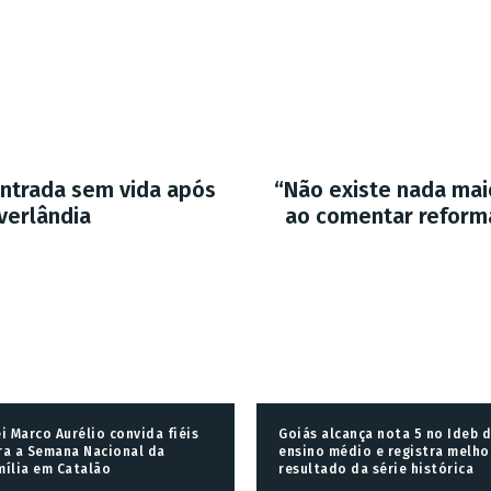
ontrada sem vida após
“Não existe nada maio
verlândia
ao comentar reforma 
ei Marco Aurélio convida fiéis
Goiás alcança nota 5 no Ideb 
ra a Semana Nacional da
ensino médio e registra melho
mília em Catalão
resultado da série histórica