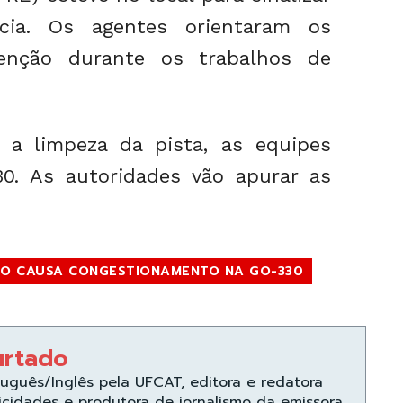
ncia. Os agentes orientaram os
enção durante os trabalhos de
 a limpeza da pista, as equipes
0. As autoridades vão apurar as
HO CAUSA CONGESTIONAMENTO NA GO-330
urtado
uguês/Inglês pela UFCAT, editora e redatora
icidades e produtora de jornalismo da emissora