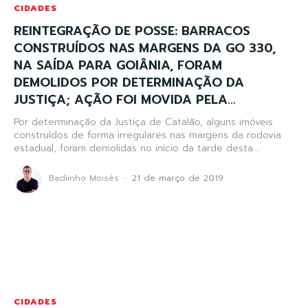
CIDADES
REINTEGRAÇÃO DE POSSE: BARRACOS
CONSTRUÍDOS NAS MARGENS DA GO 330,
NA SAÍDA PARA GOIÂNIA, FORAM
DEMOLIDOS POR DETERMINAÇÃO DA
JUSTIÇA; AÇÃO FOI MOVIDA PELA...
Por determinação da Justiça de Catalão, alguns imóveis
construídos de forma irregulares nas margens da rodovia
estadual, foram demolidas no início da tarde desta...
Badiinho Moisés
-
21 de março de 2019
CIDADES