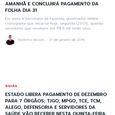
AMANHÃ E CONCLUIRÁ PAGAMENTO DA
FOLHA DIA 31
Em visita à Secretaria da Fazenda, governador define
cronograma que inicia-se hoje, segunda (21/01), quando
servidores que recebem até R$ 6 mil terão seus...
Badiinho Moisés
-
21 de janeiro de 2019
GOIÁS
ESTADO LIBERA PAGAMENTO DE DEZEMBRO
PARA 7 ÓRGÃOS; TJGO, MPGO, TCE, TCM,
ALEGO, DEFENSORIA E SERVIDORES DA
SAÚDE VÃO RECEBER NESTA QUINTA-FEIRA