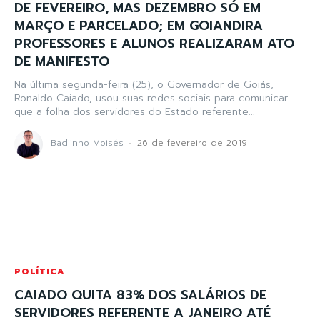
DE FEVEREIRO, MAS DEZEMBRO SÓ EM
MARÇO E PARCELADO; EM GOIANDIRA
PROFESSORES E ALUNOS REALIZARAM ATO
DE MANIFESTO
Na última segunda-feira (25), o Governador de Goiás,
Ronaldo Caiado, usou suas redes sociais para comunicar
que a folha dos servidores do Estado referente...
Badiinho Moisés
-
26 de fevereiro de 2019
POLÍTICA
CAIADO QUITA 83% DOS SALÁRIOS DE
SERVIDORES REFERENTE A JANEIRO ATÉ