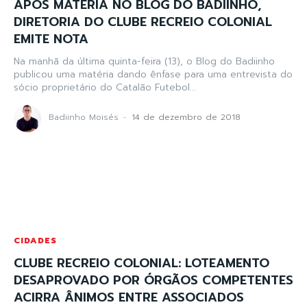
APÓS MATÉRIA NO BLOG DO BADIINHO,
DIRETORIA DO CLUBE RECREIO COLONIAL
EMITE NOTA
Na manhã da última quinta-feira (13), o Blog do Badiinho
publicou uma matéria dando ênfase para uma entrevista do
sócio proprietário do Catalão Futebol...
Badiinho Moisés
-
14 de dezembro de 2018
CIDADES
CLUBE RECREIO COLONIAL: LOTEAMENTO
DESAPROVADO POR ÓRGÃOS COMPETENTES
ACIRRA ÂNIMOS ENTRE ASSOCIADOS