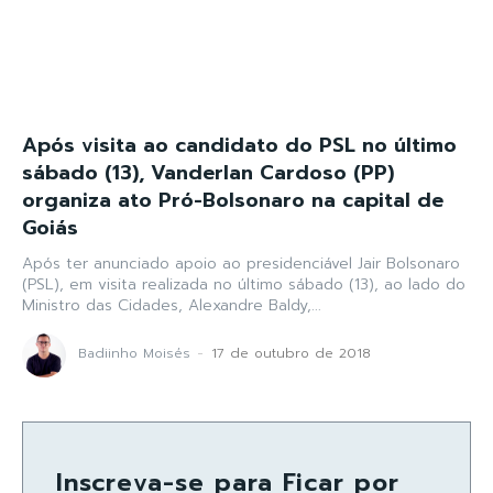
Após visita ao candidato do PSL no último
sábado (13), Vanderlan Cardoso (PP)
organiza ato Pró-Bolsonaro na capital de
Goiás
Após ter anunciado apoio ao presidenciável Jair Bolsonaro
(PSL), em visita realizada no último sábado (13), ao lado do
Ministro das Cidades, Alexandre Baldy,...
Badiinho Moisés
-
17 de outubro de 2018
Inscreva-se para Ficar por