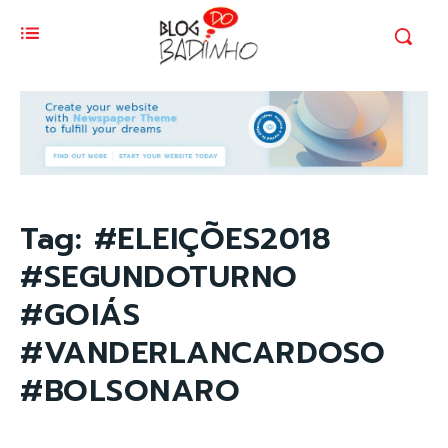
Tag:
#ELEIÇÕES2018
#SEGUNDOTURNO
#GOIÁS
#VANDERLANCARDOSO
#BOLSONARO