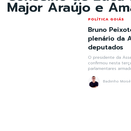
Major Araújo e Ama
POLÍTICA GOIÁS
Bruno Peixot
plenário da 
deputados
O presidente da Asse
confirmou nesta terça
parlamentares armados
Badiinho Moisé