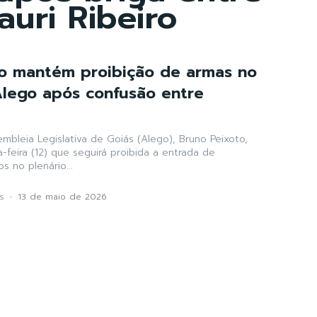
uri Ribeiro
o mantém proibição de armas no
Alego após confusão entre
mbleia Legislativa de Goiás (Alego), Bruno Peixoto,
-feira (12) que seguirá proibida a entrada de
 no plenário...
s
-
13 de maio de 2026