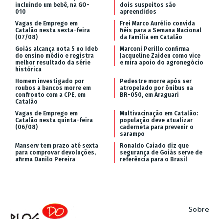
incluindo um bebê, na GO-
dois suspeitos são
010
apreendidos
Vagas de Emprego em
Frei Marco Aurélio convida
Catalão nesta sexta-feira
fiéis para a Semana Nacional
(07/08)
da Família em Catalão
Goiás alcança nota 5 no Ideb
Marconi Perillo confirma
do ensino médio e registra
Jacqueline Zaiden como vice
melhor resultado da série
e mira apoio do agronegócio
histórica
Homem investigado por
Pedestre morre após ser
roubos a bancos morre em
atropelado por ônibus na
confronto com a CPE, em
BR-050, em Araguari
Catalão
Vagas de Emprego em
Multivacinação em Catalão:
Catalão nesta quinta-feira
população deve atualizar
(06/08)
caderneta para prevenir o
sarampo
Manserv tem prazo até sexta
Ronaldo Caiado diz que
para comprovar devoluções,
segurança de Goiás serve de
afirma Danilo Pereira
referência para o Brasil
Sobre