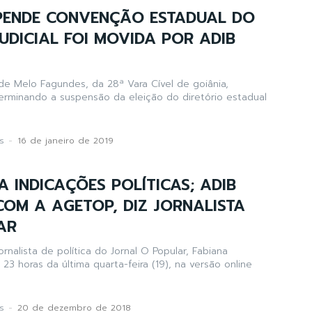
SPENDE CONVENÇÃO ESTADUAL DO
UDICIAL FOI MOVIDA POR ADIB
 de Melo Fagundes, da 28ª Vara Cível de goiânia,
erminando a suspensão da eleição do diretório estadual
s
-
16 de janeiro de 2019
A INDICAÇÕES POLÍTICAS; ADIB
COM A AGETOP, DIZ JORNALISTA
AR
ornalista de política do Jornal O Popular, Fabiana
s 23 horas da última quarta-feira (19), na versão online
s
-
20 de dezembro de 2018