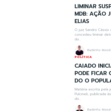
LIMINAR SU
MDB: AÇÃO J
ELIAS
O juiz Sandro Cássio
concedeu liminar det
do...
Badiinho Moisé
POLÍTICA
CAIADO INICI
PODE FICAR 
DO O POPUL
Matéria escrita pela j
Pulcineli, publicada à
do...
Badiinho Moisé