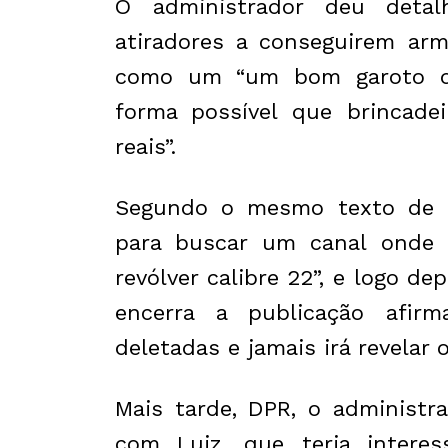
O administrador deu deta
atiradores a conseguirem arm
como um “um bom garoto qu
forma possível que brincade
reais”.
Segundo o mesmo texto de D
para buscar um canal onde e
revólver calibre 22”, e logo d
encerra a publicação afir
deletadas e jamais irá revelar 
Mais tarde, DPR, o administr
com Luiz, que teria inter