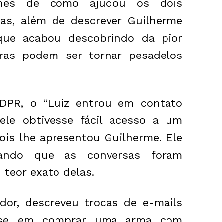
lhes de como ajudou os dois
as, além de descrever Guilherme
e acabou descobrindo da pior
iras podem ser tornar pesadelos
PR, o “Luiz entrou em contato
le obtivesse fácil acesso a um
epois lhe apresentou Guilherme. Ele
mando que as conversas foram
o teor exato delas.
ador, descreveu trocas de e-mails
esse em comprar uma arma com