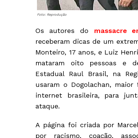
Foto: Reprodução
Os autores do
massacre e
receberam dicas de um extremi
Monteiro, 17 anos, e Luiz Henr
mataram oito pessoas e de
Estadual Raul Brasil, na Reg
usaram o Dogolachan, maior 
internet brasileira, para ju
ataque.
A página foi criada por Marce
por racismo, coação, assoc