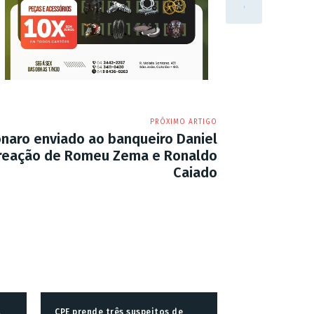
PRÓXIMO ARTIGO
onaro enviado ao banqueiro Daniel
 reação de Romeu Zema e Ronaldo
Caiado
a
CPE prende três suspeitos de