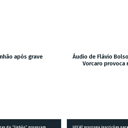
inhão após grave
Áudio de Flávio Bols
Vorcaro provoca
ras do “linhão” provocam
UFCAT prorroga inscrições par