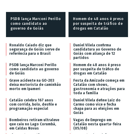
PSDB lança Marconi Perillo
Homem de 48 anos é preso
como candidato ao
por suspeita de tráfico de
governo de Goiás
drogas em Catalão
Ronaldo Caiado diz que
Daniel Vilela confirma
segurança de Goiás serve de
candidatura ao Governo de
referência para o Brasil
Goiás com aliança de 12
partidos
PSDB lança Marconi Perillo
Homem de 48 anos é preso
como candidato ao governo
por suspeita de tráfico de
de Goiás
drogas em Catalão
Grave acidente na GO-203
Festa da Amizade começa em
deixa motorista de caminhão
Catalão com shows,
morto em Ipameri
gastronomia e atrações para
toda a família
Catalão celebra 167 anos
Daniel Vilela define Luiz do
com corrida, bolo, desfile e
Carmo como vice e fecha
programação especial
chapa para as eleições em
Goiás
Bombeiros retiram ultraleve
Vagas de Emprego em
que caiu no Lago Corumbá,
Catalão nesta quarta-feira
em Caldas Novas
(05/08)