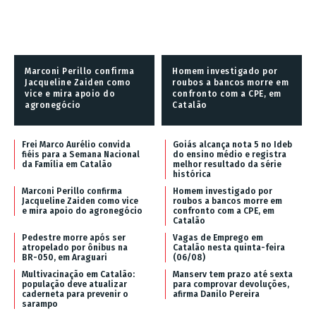
Marconi Perillo confirma
Homem investigado por
Jacqueline Zaiden como
roubos a bancos morre em
vice e mira apoio do
confronto com a CPE, em
agronegócio
Catalão
Frei Marco Aurélio convida
Goiás alcança nota 5 no Ideb
fiéis para a Semana Nacional
do ensino médio e registra
da Família em Catalão
melhor resultado da série
histórica
Marconi Perillo confirma
Homem investigado por
Jacqueline Zaiden como vice
roubos a bancos morre em
e mira apoio do agronegócio
confronto com a CPE, em
Catalão
Pedestre morre após ser
Vagas de Emprego em
atropelado por ônibus na
Catalão nesta quinta-feira
BR-050, em Araguari
(06/08)
Multivacinação em Catalão:
Manserv tem prazo até sexta
população deve atualizar
para comprovar devoluções,
caderneta para prevenir o
afirma Danilo Pereira
sarampo