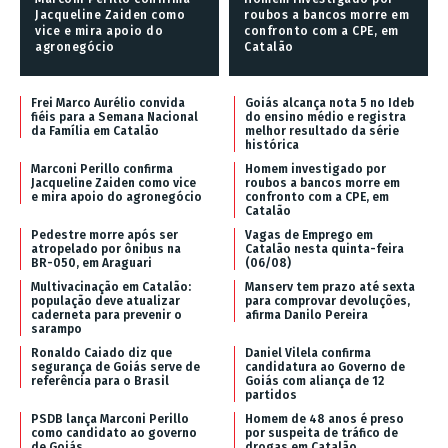
Jacqueline Zaiden como
roubos a bancos morre em
vice e mira apoio do
confronto com a CPE, em
agronegócio
Catalão
Frei Marco Aurélio convida
Goiás alcança nota 5 no Ideb
fiéis para a Semana Nacional
do ensino médio e registra
da Família em Catalão
melhor resultado da série
histórica
Marconi Perillo confirma
Homem investigado por
Jacqueline Zaiden como vice
roubos a bancos morre em
e mira apoio do agronegócio
confronto com a CPE, em
Catalão
Pedestre morre após ser
Vagas de Emprego em
atropelado por ônibus na
Catalão nesta quinta-feira
BR-050, em Araguari
(06/08)
Multivacinação em Catalão:
Manserv tem prazo até sexta
população deve atualizar
para comprovar devoluções,
caderneta para prevenir o
afirma Danilo Pereira
sarampo
Ronaldo Caiado diz que
Daniel Vilela confirma
segurança de Goiás serve de
candidatura ao Governo de
referência para o Brasil
Goiás com aliança de 12
partidos
PSDB lança Marconi Perillo
Homem de 48 anos é preso
como candidato ao governo
por suspeita de tráfico de
de Goiás
drogas em Catalão