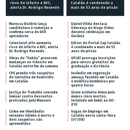
risco de infarto e AVC,
Catalão é condenado a
alerta Dr. Rodrigo Resende
mais de 53 anos de prisão
Marussa Boldrin lança
Daniel Vilela destaca
candidatura à reeleição e
liderança do bispo Oídes
confirma cerca de 600
durante celebração em
apoiadores
Goiânia
Colesterol alto aumenta
Editor do Portal Zap Catalão
risco de infarto e AVC, alerta
é condenado a mais de 53
Dr. Rodrigo Resende
anos de prisão
Obras do “linhão” provocam
UFCAT prorroga inscrições
mudanças no trânsito em
para cursos gratuitos de
Catalão neste fim de semana
graduação a distância
CPE prende três suspeitos
Incêndio em vegetação
de tentativa de homicídio
ameaça fazenda em Catalão
em Catalão
e mobiliza bombeiros por
quatro horas
Justiça do Trabalho concede
Grave acidente deixa pelo
liminar contra descontos
menos cinco mortos,
praticados pela Manserv
incluindo um bebê, na GO-
010
Crime em Uberlândia:
Vagas de Emprego em
vereador Edinho é morto e
Catalão nesta sexta-feira
dois suspeitos são
(07/08)
apreendidos