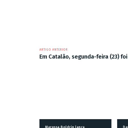
ARTIGO ANTERIOR
Em Catalão, segunda-feira (23) fo
Marussa Boldrin lança
Da