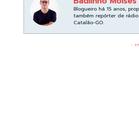
Badiinho Moisés
Blogueiro há 15 anos, pro
também repórter de rádio 
Catalão-GO.
- A