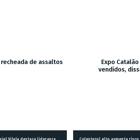
i recheada de assaltos
Expo Catalão
vendidos, diss
niel Vilela destaca liderança
Colesterol alto aumenta risco