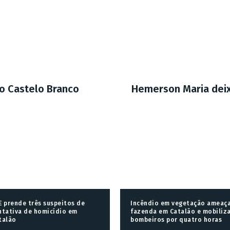
do Castelo Branco
Hemerson Maria deix
E prende três suspeitos de
Incêndio em vegetação ameaç
ntativa de homicídio em
fazenda em Catalão e mobiliz
talão
bombeiros por quatro horas