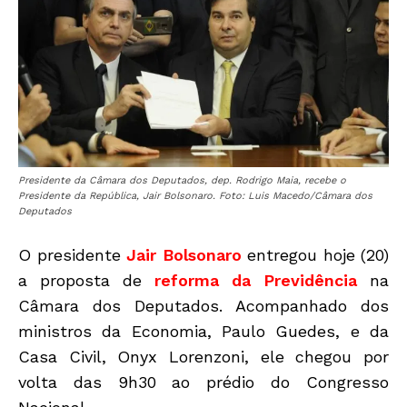
Presidente da Câmara dos Deputados, dep. Rodrigo Maia, recebe o
Presidente da República, Jair Bolsonaro. Foto: Luis Macedo/Câmara dos
Deputados
O presidente
Jair Bolsonaro
entregou hoje (20)
a proposta de
reforma da Previdência
na
Câmara dos Deputados. Acompanhado dos
ministros da Economia, Paulo Guedes, e da
Casa Civil, Onyx Lorenzoni, ele chegou por
volta das 9h30 ao prédio do Congresso