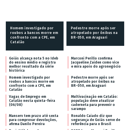
Homem investigado por
Pedestre morre após ser
roubos a bancos morre em
atropelado por ônibus na
confronto com a CPE, em
BR-050, em Araguari
Catalão
Goiás alcança nota 5 no Ideb
Marconi Perillo confirma
do ensino médio e registra
Jacqueline Zaiden como vice
melhor resultado da série
e mira apoio do agronegócio
histórica
Homem investigado por
Pedestre morre após ser
roubos a bancos morre em
atropelado por ônibus na
confronto com a CPE, em
BR-050, em Araguari
Catalão
Vagas de Emprego em
Multivacinação em Catalão:
Catalão nesta quinta-feira
população deve atualizar
(06/08)
caderneta para prevenir o
sarampo
Manserv tem prazo até sexta
Ronaldo Caiado diz que
para comprovar devoluções,
segurança de Goiás serve de
afirma Danilo Pereira
referência para o Brasil