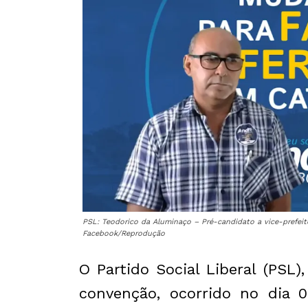
PSL: Teodorico da Aluminaço – Pré-candidato a vice-prefeito
Facebook/Reprodução
O Partido Social Liberal (PSL),
convenção, ocorrido no dia 