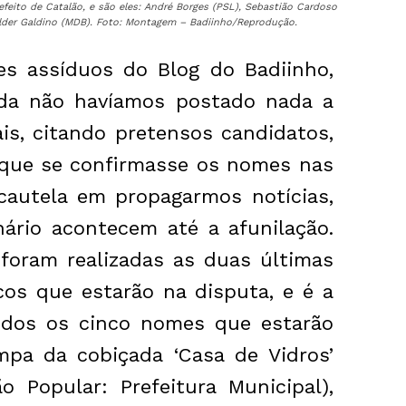
eito de Catalão, e são eles: André Borges (PSL), Sebastião Cardoso
Elder Galdino (MDB). Foto: Montagem – Badiinho/Reprodução.
res assíduos do Blog do Badiinho,
da não havíamos postado nada a
ais, citando pretensos candidatos,
é que se confirmasse os nomes nas
cautela em propagarmos notícias,
nário acontecem até a afunilação.
, foram realizadas as duas últimas
cos que estarão na disputa, e é a
inidos os cinco nomes que estarão
mpa da cobiçada ‘Casa de Vidros’
ão Popular: Prefeitura Municipal),