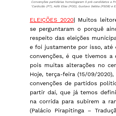
Convenções partidárias homologaram 5 pré-candidatos a Pref
‘Cardozão (PT), Adib Elias (POD), Gustavo Sebba (PSDB) e 
ELEIÇÕES 2020
| Muitos leito
se perguntaram o porquê ain
respeito das eleições municip
e foi justamente por isso, at
convenções, é que tivemos a 
pois muitas alterações no ce
Hoje, terça-feira (15/09/2020)
convenções de partidos políti
partir daí, que já temos def
na corrida para subirem a ra
(Palácio Pirapitinga – Traduç