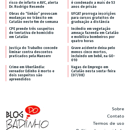
risco de infarto e AVC, alerta
é condenado a mais de 53
Dr. Rodrigo Resende
anos de prisão
Obras do “linhão” provocam
UFCAT prorroga inscrições
mudanças no trânsito em
para cursos gratuitos de
Catalão neste fim de semana
graduação a distância
CPE prende três suspeitos
Incêndio em vegetação
de tentativa de homicídio
ameaça fazenda em Catalão
em Catalão
e mobiliza bombeiros por
quatro horas
Justiça do Trabalho concede
Grave acidente deixa pelo
liminar contra descontos
menos cinco mortos,
praticados pela Manserv
incluindo um bebê, na GO-
010
Crime em Uberlândia:
Vagas de Emprego em
vereador Edinho é morto e
Catalão nesta sexta-feira
dois suspeitos são
(07/08)
apreendidos
Sobre
Contato
Termos de uso