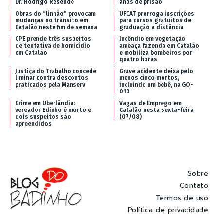
Dr. Rodrigo Resende
anos de prisão
Obras do “linhão” provocam
UFCAT prorroga inscrições
mudanças no trânsito em
para cursos gratuitos de
Catalão neste fim de semana
graduação a distância
CPE prende três suspeitos
Incêndio em vegetação
de tentativa de homicídio
ameaça fazenda em Catalão
em Catalão
e mobiliza bombeiros por
quatro horas
Justiça do Trabalho concede
Grave acidente deixa pelo
liminar contra descontos
menos cinco mortos,
praticados pela Manserv
incluindo um bebê, na GO-
010
Crime em Uberlândia:
Vagas de Emprego em
vereador Edinho é morto e
Catalão nesta sexta-feira
dois suspeitos são
(07/08)
apreendidos
Sobre
Contato
Termos de uso
Política de privacidade