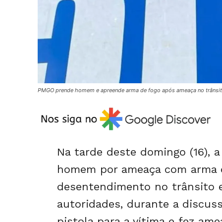
PMGO prende homem e apreende arma de fogo após ameaça no trânsito
Na tarde deste domingo (16), a
homem por ameaça com arma 
desentendimento no trânsito 
autoridades, durante a discus
pistola para a vítima e fez ame