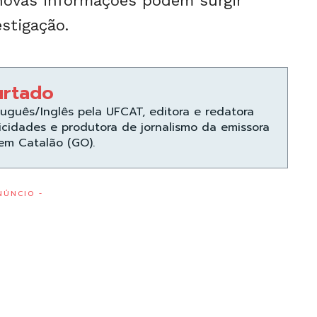
novas informações podem surgir
stigação.
urtado
uguês/Inglês pela UFCAT, editora e redatora
icidades e produtora de jornalismo da emissora
 em Catalão (GO).
NÚNCIO -