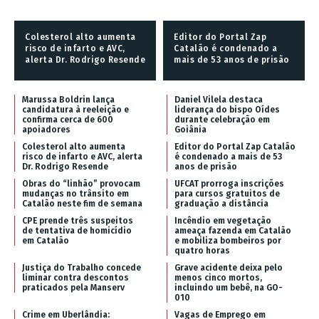
Colesterol alto aumenta
Editor do Portal Zap
risco de infarto e AVC,
Catalão é condenado a
alerta Dr. Rodrigo Resende
mais de 53 anos de prisão
Marussa Boldrin lança
Daniel Vilela destaca
candidatura à reeleição e
liderança do bispo Oídes
confirma cerca de 600
durante celebração em
apoiadores
Goiânia
Colesterol alto aumenta
Editor do Portal Zap Catalão
risco de infarto e AVC, alerta
é condenado a mais de 53
Dr. Rodrigo Resende
anos de prisão
Obras do “linhão” provocam
UFCAT prorroga inscrições
mudanças no trânsito em
para cursos gratuitos de
Catalão neste fim de semana
graduação a distância
CPE prende três suspeitos
Incêndio em vegetação
de tentativa de homicídio
ameaça fazenda em Catalão
em Catalão
e mobiliza bombeiros por
quatro horas
Justiça do Trabalho concede
Grave acidente deixa pelo
liminar contra descontos
menos cinco mortos,
praticados pela Manserv
incluindo um bebê, na GO-
010
Crime em Uberlândia:
Vagas de Emprego em