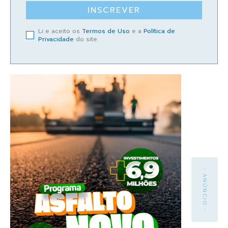
INSCREVER
Li e aceito os
Termos de Uso
e a
Política de
Privacidade
do site.
- ANÚNCIO -