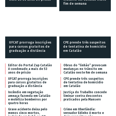
fim de semana
UFCAT prorroga inscrições
CPE prende três suspeitos
para cursos gratuitos de
de tentativa de homicídio
graduação a distância
em Catalão
Editor do Portal Zap Catalão
Obras do “linhão” provocam
é condenado a mais de 53
mudanças no trânsito em
anos de prisão
Catalão neste fim de semana
UFCAT prorroga inscrições
CPE prende três suspeitos
para cursos gratuitos de
de tentativa de homicídio
graduação a distância
em Catalão
Incêndio em vegetação
Justiça do Trabalho concede
ameaça fazenda em Catalão
liminar contra descontos
e mobiliza bombeiros por
praticados pela Manserv
quatro horas
Grave acidente deixa pelo
Crime em Uberlândia:
menos cinco mortos,
vereador Edinho é morto e