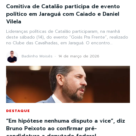
Comitiva de Catalão participa de evento
político em Jaraguá com Caiado e Daniel
Vilela
Lideranças políticas de Catalão participaram, na manhã
deste sábado (14), do evento “Goiás Pra Frente”, realizado
no Clube das Cavalhadas, em Jaraguá. O encontro...
Badiinho Moisés
-
14 de março de 2026
DESTAQUE
“Em hipótese nenhuma disputo a vice”, diz
Bruno Peixoto ao confirmar pré-