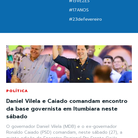
#15VEZES
#17ANOS
#23defevereiro
POLÍTICA
Daniel Vilela e Caiado comandam encontro
da base governista em Itumbiara neste
sábado
O governador Daniel Vilela (MDB) e o ex-governador
Ronaldo Caiado (PSD) comandam, neste sábado (27), a