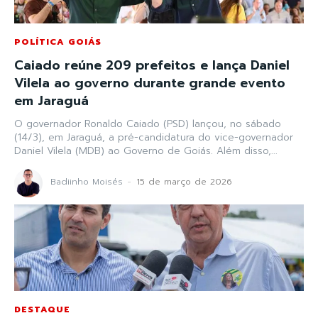
POLÍTICA GOIÁS
Caiado reúne 209 prefeitos e lança Daniel
Vilela ao governo durante grande evento
em Jaraguá
O governador Ronaldo Caiado (PSD) lançou, no sábado
(14/3), em Jaraguá, a pré-candidatura do vice-governador
Daniel Vilela (MDB) ao Governo de Goiás. Além disso,...
Badiinho Moisés
-
15 de março de 2026
DESTAQUE