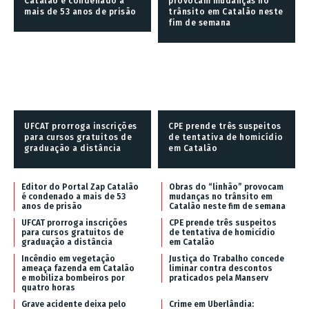
Catalão é condenado a
provocam mudanças no
mais de 53 anos de prisão
trânsito em Catalão neste
fim de semana
UFCAT prorroga inscrições
CPE prende três suspeitos
para cursos gratuitos de
de tentativa de homicídio
graduação a distância
em Catalão
Editor do Portal Zap Catalão
Obras do “linhão” provocam
é condenado a mais de 53
mudanças no trânsito em
anos de prisão
Catalão neste fim de semana
UFCAT prorroga inscrições
CPE prende três suspeitos
para cursos gratuitos de
de tentativa de homicídio
graduação a distância
em Catalão
Incêndio em vegetação
Justiça do Trabalho concede
ameaça fazenda em Catalão
liminar contra descontos
e mobiliza bombeiros por
praticados pela Manserv
quatro horas
Grave acidente deixa pelo
Crime em Uberlândia: