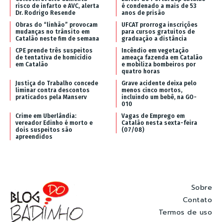
risco de infarto e AVC, alerta
é condenado a mais de 53
Dr. Rodrigo Resende
anos de prisão
Obras do “linhão” provocam
UFCAT prorroga inscrições
mudanças no trânsito em
para cursos gratuitos de
Catalão neste fim de semana
graduação a distância
CPE prende três suspeitos
Incêndio em vegetação
de tentativa de homicídio
ameaça fazenda em Catalão
em Catalão
e mobiliza bombeiros por
quatro horas
Justiça do Trabalho concede
Grave acidente deixa pelo
liminar contra descontos
menos cinco mortos,
praticados pela Manserv
incluindo um bebê, na GO-
010
Crime em Uberlândia:
Vagas de Emprego em
vereador Edinho é morto e
Catalão nesta sexta-feira
dois suspeitos são
(07/08)
apreendidos
Sobre
Contato
Termos de uso