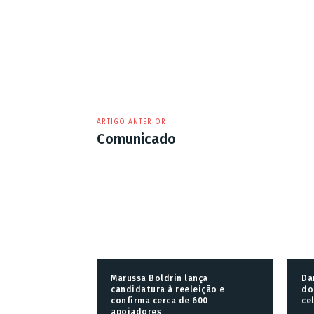
ARTIGO ANTERIOR
Comunicado
Marussa Boldrin lança
Da
candidatura à reeleição e
do
confirma cerca de 600
ce
apoiadores