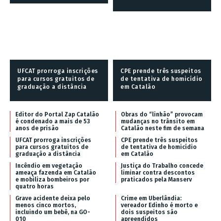
UFCAT prorroga inscrições
CPE prende três suspeitos
para cursos gratuitos de
de tentativa de homicídio
graduação a distância
em Catalão
Editor do Portal Zap Catalão
Obras do “linhão” provocam
é condenado a mais de 53
mudanças no trânsito em
anos de prisão
Catalão neste fim de semana
UFCAT prorroga inscrições
CPE prende três suspeitos
para cursos gratuitos de
de tentativa de homicídio
graduação a distância
em Catalão
Incêndio em vegetação
Justiça do Trabalho concede
ameaça fazenda em Catalão
liminar contra descontos
e mobiliza bombeiros por
praticados pela Manserv
quatro horas
Grave acidente deixa pelo
Crime em Uberlândia:
menos cinco mortos,
vereador Edinho é morto e
incluindo um bebê, na GO-
dois suspeitos são
010
apreendidos