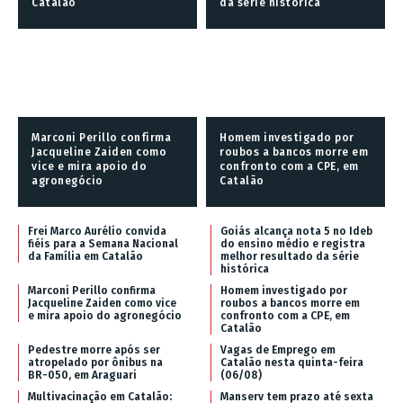
Catalão
da série histórica
Marconi Perillo confirma
Homem investigado por
Jacqueline Zaiden como
roubos a bancos morre em
vice e mira apoio do
confronto com a CPE, em
agronegócio
Catalão
Frei Marco Aurélio convida
Goiás alcança nota 5 no Ideb
fiéis para a Semana Nacional
do ensino médio e registra
da Família em Catalão
melhor resultado da série
histórica
Marconi Perillo confirma
Homem investigado por
Jacqueline Zaiden como vice
roubos a bancos morre em
e mira apoio do agronegócio
confronto com a CPE, em
Catalão
Pedestre morre após ser
Vagas de Emprego em
atropelado por ônibus na
Catalão nesta quinta-feira
BR-050, em Araguari
(06/08)
Multivacinação em Catalão:
Manserv tem prazo até sexta