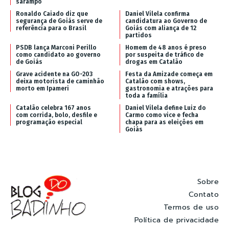
sarampo
Ronaldo Caiado diz que
Daniel Vilela confirma
segurança de Goiás serve de
candidatura ao Governo de
referência para o Brasil
Goiás com aliança de 12
partidos
PSDB lança Marconi Perillo
Homem de 48 anos é preso
como candidato ao governo
por suspeita de tráfico de
de Goiás
drogas em Catalão
Grave acidente na GO-203
Festa da Amizade começa em
deixa motorista de caminhão
Catalão com shows,
morto em Ipameri
gastronomia e atrações para
toda a família
Catalão celebra 167 anos
Daniel Vilela define Luiz do
com corrida, bolo, desfile e
Carmo como vice e fecha
programação especial
chapa para as eleições em
Goiás
Sobre
Contato
Termos de uso
Política de privacidade