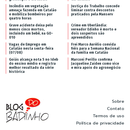
Incêndio em vegetação
Justiça do Trabalho concede
ameaça fazenda em Catalão
liminar contra descontos
e mobiliza bombeiros por
praticados pela Manserv
quatro horas
Grave acidente deixa pelo
Crime em Uberlândia:
menos cinco mortos,
vereador Edinho é morto e
incluindo um bebê, na GO-
dois suspeitos são
010
apreendidos
Vagas de Emprego em
Frei Marco Aurélio convida
Catalão nesta sexta-feira
fiéis para a Semana Nacional
(07/08)
da Família em Catalão
Goiás alcança nota 5 no Ideb
Marconi Perillo confirma
do ensino médio e registra
Jacqueline Zaiden como vice
melhor resultado da série
e mira apoio do agronegócio
histórica
Sobre
Contato
Termos de uso
Política de privacidade