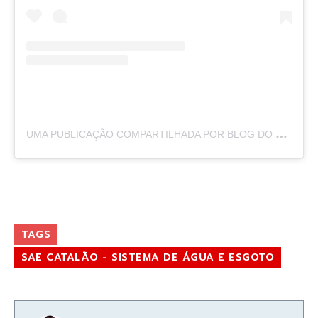
U
MA PUBLICAÇÃO COMPARTILHADA POR BLOG DO BADIINHO (@BLOGDOBADIINHO)
TAGS
SAE CATALÃO - SISTEMA DE ÁGUA E ESGOTO