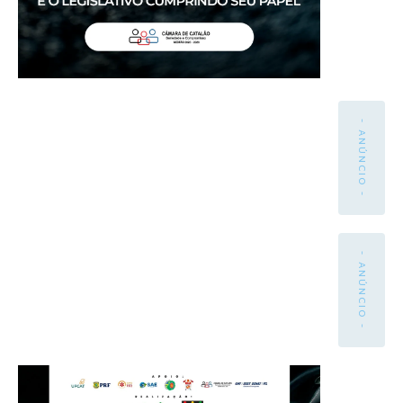
- ANÚNCIO -
- ANÚNCIO -