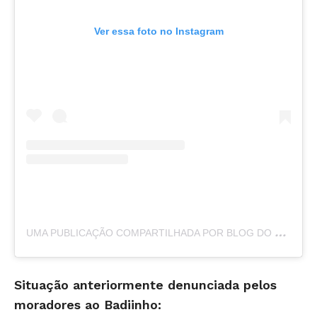
Ver essa foto no Instagram
U
MA PUBLICAÇÃO COMPARTILHADA POR BLOG DO BADIINHO (@BLOGDOBADIINHO)
Situação anteriormente denunciada pelos
moradores ao Badiinho: