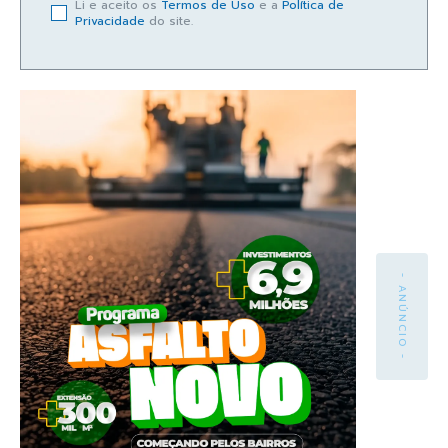
Li e aceito os
Termos de Uso
e a
Política de
Privacidade
do site.
- ANÚNCIO -