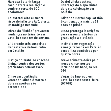
Marussa Boldrin lança
Daniel Vilela destaca
candidatura à reeleição e
liderança do bispo Oídes
confirma cerca de 600
durante celebração em
apoiadores
Goiânia
Colesterol alto aumenta
Editor do Portal Zap Catalão
risco de infarto e AVC, alerta
é condenado a mais de 53
Dr. Rodrigo Resende
anos de prisão
Obras do “linhão” provocam
UFCAT prorroga inscrições
mudanças no trânsito em
para cursos gratuitos de
Catalão neste fim de semana
graduação a distância
CPE prende três suspeitos
Incêndio em vegetação
de tentativa de homicídio
ameaça fazenda em Catalão
em Catalão
e mobiliza bombeiros por
quatro horas
Justiça do Trabalho concede
Grave acidente deixa pelo
liminar contra descontos
menos cinco mortos,
praticados pela Manserv
incluindo um bebê, na GO-
010
Crime em Uberlândia:
Vagas de Emprego em
vereador Edinho é morto e
Catalão nesta sexta-feira
dois suspeitos são
(07/08)
apreendidos