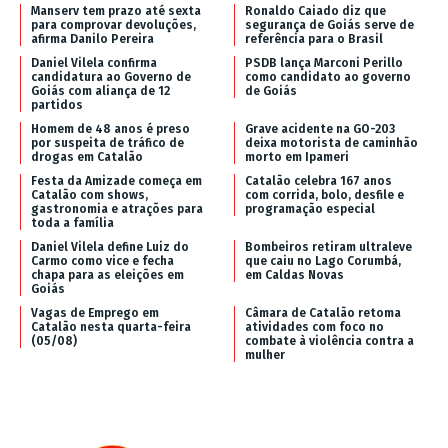
Manserv tem prazo até sexta
Ronaldo Caiado diz que
para comprovar devoluções,
segurança de Goiás serve de
afirma Danilo Pereira
referência para o Brasil
Daniel Vilela confirma
PSDB lança Marconi Perillo
candidatura ao Governo de
como candidato ao governo
Goiás com aliança de 12
de Goiás
partidos
Homem de 48 anos é preso
Grave acidente na GO-203
por suspeita de tráfico de
deixa motorista de caminhão
drogas em Catalão
morto em Ipameri
Festa da Amizade começa em
Catalão celebra 167 anos
Catalão com shows,
com corrida, bolo, desfile e
gastronomia e atrações para
programação especial
toda a família
Daniel Vilela define Luiz do
Bombeiros retiram ultraleve
Carmo como vice e fecha
que caiu no Lago Corumbá,
chapa para as eleições em
em Caldas Novas
Goiás
Vagas de Emprego em
Câmara de Catalão retoma
Catalão nesta quarta-feira
atividades com foco no
(05/08)
combate à violência contra a
mulher