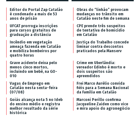
Editor do Portal Zap Catalão
Obras do “linhão” provocam
é condenado a mais de 53
mudanças no trânsito em
anos de prisão
Catalão neste fim de semana
UFCAT prorroga inscrições
CPE prende três suspeitos
para cursos gratuitos de
de tentativa de homicídio
graduação a distância
em Catalão
Incêndio em vegetação
Justiça do Trabalho concede
ameaça fazenda em Catalão
liminar contra descontos
e mobiliza bombeiros por
praticados pela Manserv
quatro horas
Grave acidente deixa pelo
Crime em Uberlândia:
menos cinco mortos,
vereador Edinho é morto e
incluindo um bebê, na GO-
dois suspeitos são
010
apreendidos
Vagas de Emprego em
Frei Marco Aurélio convida
Catalão nesta sexta-feira
fiéis para a Semana Nacional
(07/08)
da Família em Catalão
Goiás alcança nota 5 no Ideb
Marconi Perillo confirma
do ensino médio e registra
Jacqueline Zaiden como vice
melhor resultado da série
e mira apoio do agronegócio
histórica