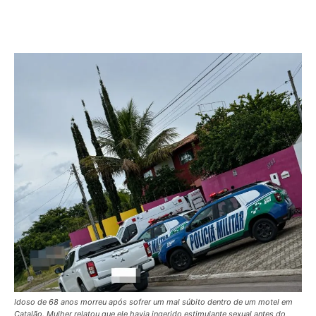
Idoso de 68 anos morreu após sofrer um mal súbito dentro de um motel em
Catalão. Mulher relatou que ele havia ingerido estimulante sexual antes do